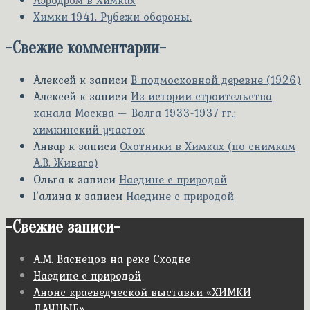
Аэродром в Химках
Химки 1941. Рубежи обороны.
-
Свежие комментарии
-
Алексей
к записи
В подмосковной деревне (1926)
Алексей
к записи
Из истории строительства
канала Москва — Волга 1933-1937 гг.:
химкинский участок
Анвар
к записи
Охотники в Химках (по снимкам
А.В. Живаго)
Ольга
к записи
Наедине с природой
Галина
к записи
Наедине с природой
-
Свежие записи
-
А.М. Васнецов на реке Сходне
Наедине с природой
Анонс краеведческой выставки «ХИМКИ
ДАЧНЫЕ»