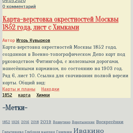
09.03.2020
0 комментарий
Карта-верстовка окрестностей Москвы
1852 года, лист с Химками
Автор
Игорь Кувырков
Карта-верстовка окрестностей Москвы 1852 года,
созданная в Военно-топографическом Депо карт под
руководством Фитингофа, с железными дорогами,
нанесёнными кармином, по состоянию на 1903 год.
Ряд 6, лист 10. Ссылка для скачивания полной версии
карты. Общий вид:
Карты и планы
Находки
1852
карта
Химки
-
Метки
-
2019
Воскресёнки
1852
1926
2016
2018
Вашутино
Воротынские
Ивакино
Гильтищево
Глубокая выемка
Гнилуши