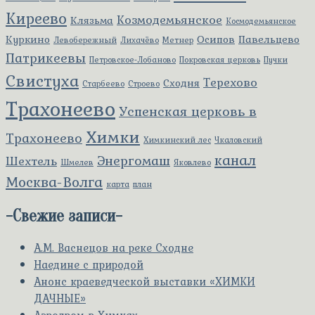
Киреево
Козмодемьянское
Клязьма
Космодемьянское
Куркино
Осипов
Павельцево
Левобережный
Лихачёво
Метнер
Патрикеевы
Петровское-Лобаново
Покровская церковь
Пучки
Свистуха
Терехово
Сходня
Старбеево
Строево
Трахонеево
Успенская церковь в
Химки
Трахонеево
Химкинский лес
Чкаловский
канал
Энергомаш
Шехтель
Шмелев
Яковлево
Москва-Волга
карта
план
-
Свежие записи
-
А.М. Васнецов на реке Сходне
Наедине с природой
Анонс краеведческой выставки «ХИМКИ
ДАЧНЫЕ»