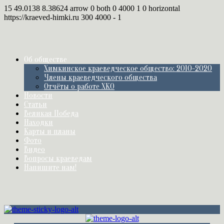
15
49.0138
8.38624
arrow
0
both
0
4000
1
0
horizontal
https://kraeved-himki.ru
300
4000
-
1
Об обществе
Химкинское краеведческое общество: 2010-2020
Члены краеведческого общества
Отчёты о работе ХКО
Новости
Статьи
Великая Победа
Находки
Карты и планы
Фото
Видео
Вопросы краеведам
Напишите нам!