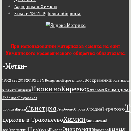
Аэродром в Химках
Химки 1941. Рубежи обороны.
При использовании материалов ссылка на сайт
Химкинского краеведческого общества обязательна.
-
Метки
-
2019
Воскресёнки
1852
1926
2016
2018
Вашутино
Воротынские
Гильтищев
Ивакино
Киреево
Козмодемь
Клязьма
выемка
Гнилуши
Лобаново
Покровская
Т
Свистуха
Терехово
Сходня
церковь
Пучки
Старбеево
Строево
Химки
церковь в Трахонеево
Химкинский
канал
Энергомаш
Шехтель
лес
Чкаловский
Шмелев
Яковлево