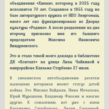
объединения «Химки», которому в 2025 году
исполнится 70 лет. Созданное в 1955 году на
базе литературного кружка от НПО Энергомаш,
много лет оно функционировало во Дворце
культуры «Родина». А после разделения на два
второму присвоено имя его бывшего
председателя Максима Ивановича
Виндряевского.
Это и стало темой моего доклада в библиотеке
ДК «Контакт» на улице Лизы Чайкиной в
микрорайоне Клязьма-Старбеево 27 июля.
В химкинском литобъединении десятки
нынешних ветеранов имеют статус детей
войны. Это Михаил Вайдман, Нина Мочалова,
Юрий Мурашкин, Владимир Фиохин и многие
другие. К сожалению, нет уже с нами
Владимира Сарафанова, Лилии Гордеевой,