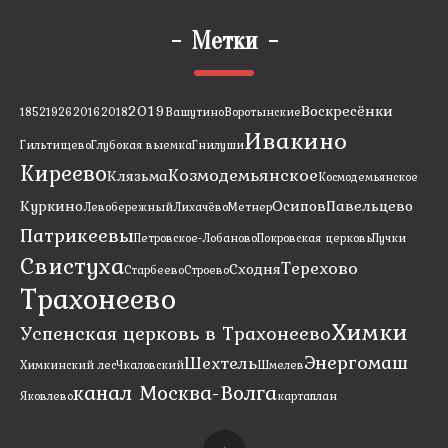
-
Метки
-
2019
Воскресёнки
1852
1926
2016
2018
Вашутино
Воротынские
Ивакино
Гильтищево
Глубокая выемка
Гнилуши
Киреево
Козмодемьянское
Клязьма
Космодемьянское
Куркино
Осипов
Павельцево
Левобережный
Лихачёво
Метнер
Патрикеевы
Петровское-Лобаново
Покровская церковь
Пучки
Свистуха
Терехово
Сходня
Старбеево
Строево
Трахонеево
Химки
Успенская церковь в Трахонеево
Энергомаш
Шехтель
Химкинский лес
Чкаловский
Шмелев
канал Москва-Волга
Яковлево
карта
план