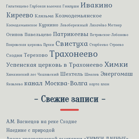
Ивакино
Гильтищево
Глубокая выемка
Гнилуши
Киреево
Козмодемьянское
Клязьма
Куркино
Космодемьянское
Левобережный
Лихачёво
Метнер
Патрикеевы
Осипов
Павельцево
Петровское-Лобаново
Свистуха
Покровская церковь
Пучки
Старбеево
Строево
Трахонеево
Терехово
Сходня
Химки
Успенская церковь в Трахонеево
Энергомаш
Шехтель
Химкинский лес
Чкаловский
Шмелев
канал Москва-Волга
Яковлево
карта
план
-
Свежие записи
-
А.М. Васнецов на реке Сходне
Наедине с природой
Анонс краеведческой выставки «ХИМКИ ДАЧНЫЕ»