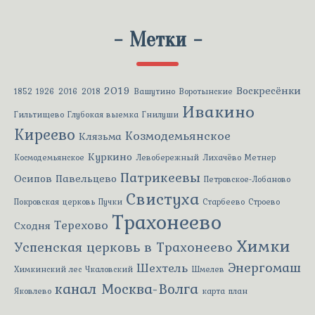
-
Метки
-
2019
Воскресёнки
1852
1926
2016
2018
Вашутино
Воротынские
Ивакино
Гильтищево
Глубокая выемка
Гнилуши
Киреево
Козмодемьянское
Клязьма
Куркино
Космодемьянское
Левобережный
Лихачёво
Метнер
Патрикеевы
Осипов
Павельцево
Петровское-Лобаново
Свистуха
Покровская церковь
Пучки
Старбеево
Строево
Трахонеево
Терехово
Сходня
Химки
Успенская церковь в Трахонеево
Энергомаш
Шехтель
Химкинский лес
Чкаловский
Шмелев
канал Москва-Волга
Яковлево
карта
план