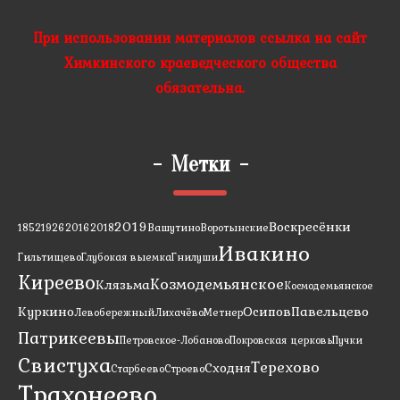
При использовании материалов ссылка на сайт
Химкинского краеведческого общества
обязательна.
-
Метки
-
2019
Воскресёнки
1852
1926
2016
2018
Вашутино
Воротынские
Ивакино
Гильтищево
Глубокая выемка
Гнилуши
Киреево
Козмодемьянское
Клязьма
Космодемьянское
Куркино
Осипов
Павельцево
Левобережный
Лихачёво
Метнер
Патрикеевы
Петровское-Лобаново
Покровская церковь
Пучки
Свистуха
Терехово
Сходня
Старбеево
Строево
Трахонеево