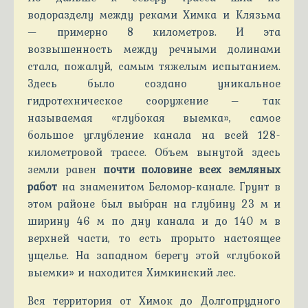
водоразделу между реками Химка и Клязьма
— примерно 8 километров. И эта
возвышенность между речными долинами
стала, пожалуй, самым тяжелым испытанием.
Здесь было создано уникальное
гидротехническое сооружение – так
называемая «глубокая выемка», самое
большое углубление канала на всей 128-
километровой трассе. Объем вынутой здесь
земли равен
почти половине всех земляных
работ
на знаменитом Беломор-канале. Грунт в
этом районе был выбран на глубину 23 м и
ширину 46 м по дну канала и до 140 м в
верхней части, то есть прорыто настоящее
ущелье. На западном берегу этой «глубокой
выемки» и находится Химкинский лес.
Вся территория от Химок до Долгопрудного