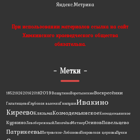
При использовании материалов ссылка на сайт
Химкинского краеведческого общества
обязательна.
-
Метки
-
2019
Воскресёнки
1852
1926
2016
2018
Вашутино
Воротынские
Ивакино
Гильтищево
Глубокая выемка
Гнилуши
Киреево
Козмодемьянское
Клязьма
Космодемьянское
Куркино
Осипов
Павельцево
Левобережный
Лихачёво
Метнер
Патрикеевы
Петровское-Лобаново
Покровская церковь
Пучки