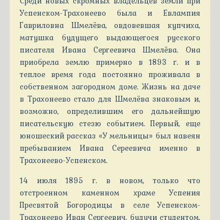
Среди новых скромных владельцев земли при
Успенском-Трахонеево была и Евлампия
Гавриловна Шмелёва, овдовевшая купчиха,
матушка будущего выдающегося русского
писателя Ивана Сергеевича Шмелёва. Она
приобрела землю примерно в 1893 г. и в
теплое время года постоянно проживала в
собственном загородном доме. Жизнь на даче
в Трахонеево стало для Шмелёва знаковым и,
возможно, определившим его дальнейшую
писательскую стезю событием. Первый, еще
юношеский рассказ «У мельницы» был навеян
пребыванием Ивана Сереевича именно в
Трахонеево-Успенском.
14 июля 1895 г. в новом, только что
отстроенном каменном храме Успения
Пресвятой Богородицы в селе Успенском-
Трахонеево Иван Сергеевич, будучи студентом,