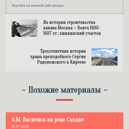
Перейти на личный сайт автора
Из истории строительства
канала Москва — Волга 1933-
1937 гг.: химкинский участок
Трехсотлетняя история
храма преподобного Сергия
Радонежского в Кирееве
-
Похожие материалы
-
А.М. Васнецов на реке Сходне
30.07.2026