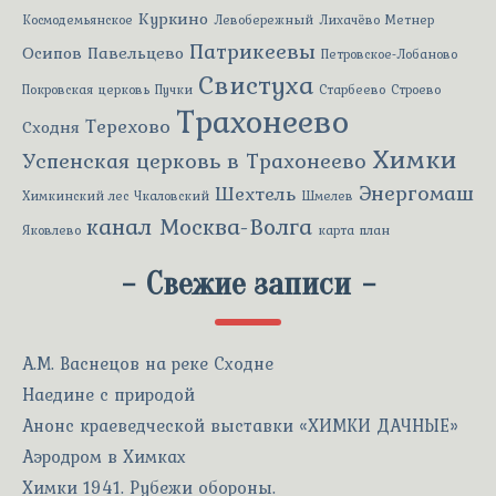
Куркино
Космодемьянское
Левобережный
Лихачёво
Метнер
Патрикеевы
Осипов
Павельцево
Петровское-Лобаново
Свистуха
Покровская церковь
Пучки
Старбеево
Строево
Трахонеево
Терехово
Сходня
Химки
Успенская церковь в Трахонеево
Энергомаш
Шехтель
Химкинский лес
Чкаловский
Шмелев
канал Москва-Волга
Яковлево
карта
план
-
Свежие записи
-
А.М. Васнецов на реке Сходне
Наедине с природой
Анонс краеведческой выставки «ХИМКИ ДАЧНЫЕ»
Аэродром в Химках
Химки 1941. Рубежи обороны.