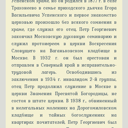
Успенском храме, но он родился в 1877 г. в селе
Трахонеево в семье приходского дьячка Егора
Васильевича Успенского и первое знакомство
церковью произошло без всякого сомнения в
храме, где служил его отец. Петр Георгиевич
закончил Московскую духовную семинарию и
служил протоиереем в церкви Воскресения
Словущего на Ваганьковском кладбище в
Москве. В 1932 г. он был арестован и
отправлен в Северный край в исправительно-
трудовой лагерь. Освободившись из
заключения в 1934 г. инвалидом 2-й группы,
отец Петр продолжил служение в Москве в
церкви Знамения Пресвятой Богородицы, не
состоя в штате церкви. В 1938 г., обвиненный
в нелегальных молениях на Дорогомиловском
кладбище и тайных богослужениях на
квартирах почитателей, Петр Георгиевич был