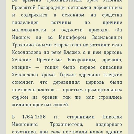
Пресвятой Богородицы оставался деревянным
и содержался в основном на средства
владельцев вотчины по причине
малолюдности и бедности прихода. «За
Иваном да за Микифором Васильевичи
Троханиотовыми старое отца их вотчина: село
Козодавлево на реке Клязме, а в нем церковь
Успение Пречистые Богородицы, древяна,
клецки» — таким было первое описание
Успенского храма. Термин «древяна клецки»
означает, что деревянная церковь была
построена клетью — простым прямоугольным
срубом из бревен, так же, как строились
жилища простых людей.
В 1764-1766 гг. стараниями Николая
Ивановича Траханиотова, надворного
советника, при селе построили новое здание