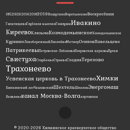
2019
Воскресёнки
1852
1926
2016
2018
Вашутино
Воротынские
Ивакино
Гильтищево
Глубокая выемка
Гнилуши
Киреево
Козмодемьянское
Клязьма
Космодемьянское
Куркино
Осипов
Павельцево
Левобережный
Лихачёво
Метнер
Патрикеевы
Петровское-Лобаново
Покровская церковь
Пучки
Свистуха
Терехово
Сходня
Старбеево
Строево
Трахонеево
Химки
Успенская церковь в Трахонеево
Энергомаш
Шехтель
Химкинский лес
Чкаловский
Шмелев
канал Москва-Волга
Яковлево
карта
план
© 2020-2026 Химкинское краеведческое общество