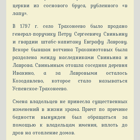
церкви из соснового бруса, рубленного «в
лапу».
В 1797 г. село Трахонеево было продано
генерал-поручику Петру Сергеевичу Свиньину
и гвардии штабс-капитану Евграфу Лаврову.
Вскоре бывшая вотчина Траханиотовых была
разделена между наследниками Свиньина и
Лаврова. Свиньиным отошла соседняя деревня
Ивакино, а за Лавровыми осталось
Козодавлево, которое стало называться
Успенское-Трахонеево.
Смена владельцев не принесла существенных
изменений в жизни храма. Причт по причине
бедности вынужден был обращаться за
помощью к владельцам имения, вплоть до
дров на отопление домов.