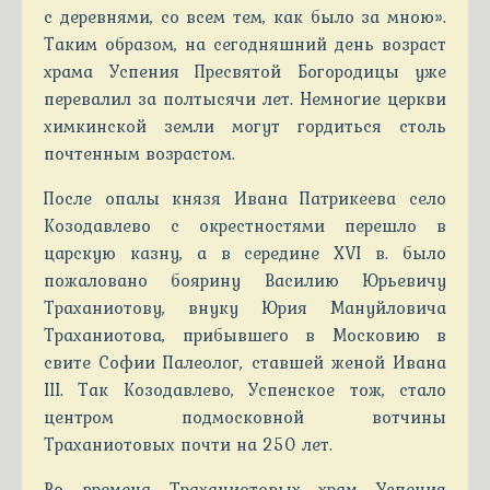
с деревнями, со всем тем, как было за мною».
Таким образом, на сегодняшний день возраст
храма Успения Пресвятой Богородицы уже
перевалил за полтысячи лет. Немногие церкви
химкинской земли могут гордиться столь
почтенным возрастом.
После опалы князя Ивана Патрикеева село
Козодавлево с окрестностями перешло в
царскую казну, а в середине XVI в. было
пожаловано боярину Василию Юрьевичу
Траханиотову, внуку Юрия Мануйловича
Траханиотова, прибывшего в Московию в
свите Софии Палеолог, ставшей женой Ивана
III. Так Козодавлево, Успенское тож, стало
центром подмосковной вотчины
Траханиотовых почти на 250 лет.
Во времена Траханиотовых храм Успения