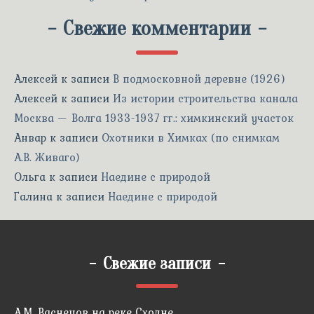
-
Свежие комментарии
-
Алексей
к записи
В подмосковной деревне (1926)
Алексей
к записи
Из истории строительства канала
Москва — Волга 1933-1937 гг.: химкинский участок
Анвар
к записи
Охотники в Химках (по снимкам
А.В. Живаго)
Ольга
к записи
Наедине с природой
Галина
к записи
Наедине с природой
-
Свежие записи
-
А.М. Васнецов на реке Сходне