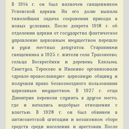
В 1914 г. он был назначен священником
Успенской церкви. На его долю выпала
тяжелейшая задача сохранения прихода в
новых условиях. После декрета 1918 г. об
отделении церкви от государства фактическое
управление церковным имуществом перешло
в руки местных депутатов. Стараниями
священника в 1925 г. жители села Трахонеево,
сельца Воскресёнки и деревень Клязьма,
Свистуха, Терехово и Ивакино организовали
«древле-православную» церковную общину и
получили право безвозмездного пользования
церковным имуществом. В 1927 г. отца
Димитрия перевели служить в другое место,
где и начались недобрые отношения с
властью. В 1928 г. он был обвинен в
антисоветской агитации и незаконном сборе
средств среди населения и арестован. После