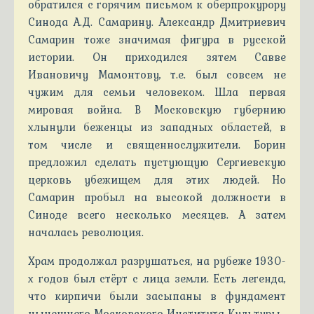
обратился с горячим письмом к оберпрокурору
Синода А.Д. Самарину. Александр Дмитриевич
Самарин тоже значимая фигура в русской
истории. Он приходился зятем Савве
Ивановичу Мамонтову, т.е. был совсем не
чужим для семьи человеком. Шла первая
мировая война. В Московскую губернию
хлынули беженцы из западных областей, в
том числе и священнослужители. Борин
предложил сделать пустующую Сергиевскую
церковь убежищем для этих людей. Но
Самарин пробыл на высокой должности в
Синоде всего несколько месяцев. А затем
началась революция.
Храм продолжал разрушаться, на рубеже 1930-
х годов был стёрт с лица земли. Есть легенда,
что кирпичи были засыпаны в фундамент
нынешнего Московского Института Культуры.