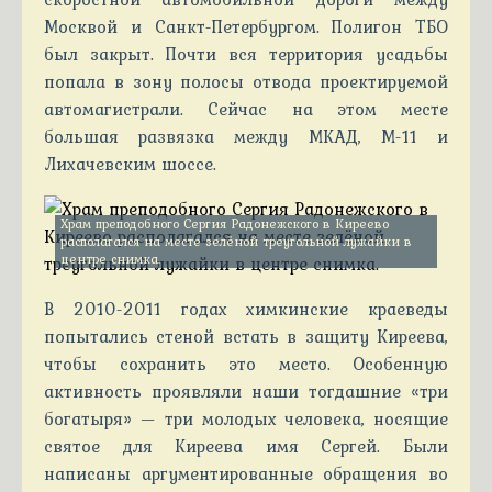
Москвой и Санкт-Петербургом. Полигон ТБО
был закрыт. Почти вся территория усадьбы
попала в зону полосы отвода проектируемой
автомагистрали. Сейчас на этом месте
большая развязка между МКАД, М-11 и
Лихачевским шоссе.
Храм преподобного Сергия Радонежского в Киреево
располагался на месте зелёной треугольной лужайки в
центре снимка.
В 2010-2011 годах химкинские краеведы
попытались стеной встать в защиту Киреева,
чтобы сохранить это место. Особенную
активность проявляли наши тогдашние «три
богатыря» — три молодых человека, носящие
святое для Киреева имя Сергей. Были
написаны аргументированные обращения во