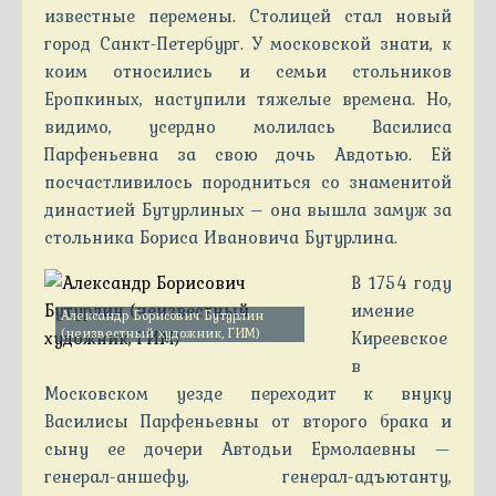
известные перемены. Столицей стал новый
город Санкт-Петербург. У московской знати, к
коим относились и семьи стольников
Еропкиных, наступили тяжелые времена. Но,
видимо, усердно молилась Василиса
Парфеньевна за свою дочь Авдотью. Ей
посчастливилось породниться со знаменитой
династией Бутурлиных – она вышла замуж за
стольника Бориса Ивановича Бутурлина.
В 1754 году
имение
Александр Борисович Бутурлин
(неизвестный художник, ГИМ)
Киреевское
в
Московском уезде переходит к внуку
Василисы Парфеньевны от второго брака и
сыну ее дочери Автодьи Ермолаевны —
генерал-аншефу, генерал-адъютанту,