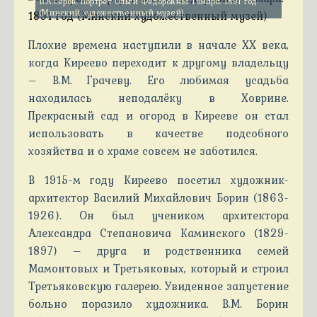
В.А.Серов. Портрет Ольги Фёдоровны Томара. 1891 год
(Минский художественный музей)
Плохие времена наступили в начале ХХ века,
когда Киреево переходит к другому владельцу
– В.М. Грачеву. Его любимая усадьба
находилась неподалёку в Ховрине.
Прекрасный сад и огород в Кирееве он стал
использовать в качестве подсобного
хозяйства и о храме совсем не заботился.
В 1915-м году Киреево посетил художник-
архитектор Василий Михайлович Борин (1863-
1926). Он был учеником архитектора
Александра Степановича Каминского (1829-
1897) – друга и родственника семей
Мамонтовых и Третьяковых, который и строил
Третьяковскую галерею. Увиденное запустение
больно поразило художника. В.М. Борин