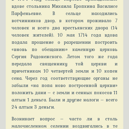
вдове стольника Михаила Еропкина Василисе
Парфеньевне. В сельце находились
вотчинников двор, в котором проживало 7
человек и всего два крестьянских двора (14
человек жителей). 10 мая 1714 года вдова
подала прошение о разрешении построить
«вновь по обещанию» каменную церковь
Сергия Радонежского. Летом того же года
передала священнику той церкви и
причетникам 10 четвертей земли и 10 копен
сена. Через год соответствующие органы не
забыли «на попа ново построенной церкви»
положить дани – с земли и сенных покосов 11
алтын 1 деньга. Были и другие налоги – всего
24 алтын 3 деньги.
Возникает вопрос – часто ли в столь
малочисленном селении воздвигались в те