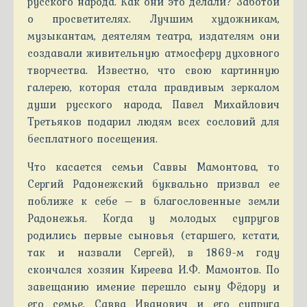
русского народа. Как они это делали? Заботой
о просветителях. Лучшим художникам,
музыкантам, деятелям театра, издателям они
создавали живительную атмосферу духовного
творчества. Известно, что свою картинную
галерею, которая стала правдивым зеркалом
души русского народа, Павел Михайлович
Третьяков подарил людям всех сословий для
бесплатного посещения.
Что касается семьи Саввы Мамонтова, то
Сергий Радонежский буквально призвал ее
поближе к себе – в благословенные земли
Радонежья. Когда у молодых супругов
родились первые сыновья (старшего, кстати,
так и назвали Сергей), в 1869-м году
скончался хозяин Киреева И.Ф. Мамонтов. По
завещанию имение перешло сыну Фёдору и
его семье. Савва Иванович и его супруга