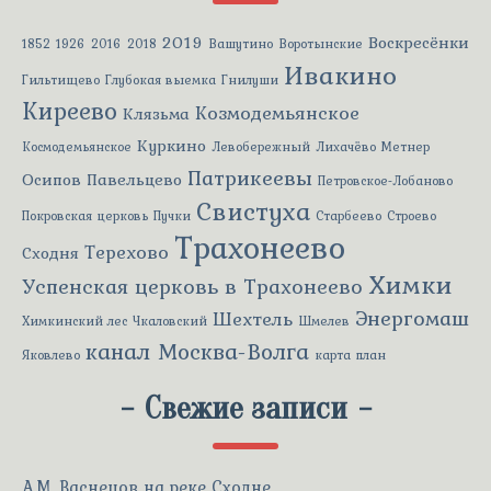
2019
Воскресёнки
1852
1926
2016
2018
Вашутино
Воротынские
Ивакино
Гильтищево
Глубокая выемка
Гнилуши
Киреево
Козмодемьянское
Клязьма
Куркино
Космодемьянское
Левобережный
Лихачёво
Метнер
Патрикеевы
Осипов
Павельцево
Петровское-Лобаново
Свистуха
Покровская церковь
Пучки
Старбеево
Строево
Трахонеево
Терехово
Сходня
Химки
Успенская церковь в Трахонеево
Энергомаш
Шехтель
Химкинский лес
Чкаловский
Шмелев
канал Москва-Волга
Яковлево
карта
план
-
Свежие записи
-
А.М. Васнецов на реке Сходне