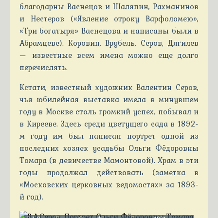
благодарны Васнецов и Шаляпин, Рахманинов
и Нестеров («Явление отроку Варфоломею»,
«Три богатыря» Васнецова и написаны были в
Абрамцеве). Коровин, Врубель, Серов, Дягилев
— известные всем имена можно еще долго
перечислять.
Кстати, известный художник Валентин Серов,
чья юбилейная выставка имела в минувшем
году в Москве столь громкий успех, побывал и
в Кирееве. Здесь среди цветущего сада в 1892-
м году им был написан портрет одной из
последних хозяек усадьбы Ольги Фёдоровны
Томара (в девичестве Мамонтовой). Храм в эти
годы продолжал действовать (заметка в
«Московских церковных ведомостях» за 1893-
й год).