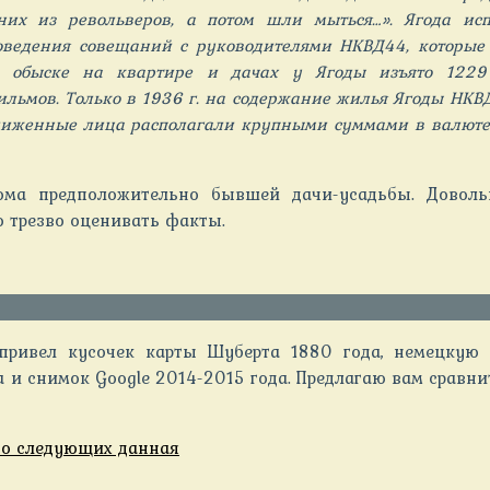
них из револьверов, а потом шли мыться…». Ягода исп
ведения совещаний с руководителями НКВД44, которые с
и обыске на квартире и дачах у Ягоды изъято 1229
льмов. Только в 1936 г. на содержание жилья Ягоды НКВ
риближенные лица располагали крупными суммами в валю
ома предположительно бывшей дачи-усадьбы. Довол
о трезво оценивать факты.
привел кусочек карты Шуберта 1880 года, немецкую
и снимок Google 2014-2015 года. Предлагаю вам сравнит