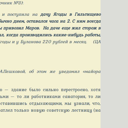
точник №3)
:
 и поступила на
дачу Ягоды в Гильтищево
ычно днем, оставался часа на 2. С ним всегда
ты привозил Маров. На даче еще жил сторож в
ал, когда производились какие-нибудь работы,
Ягоды и у Буланова 220 рублей в месяц. (ЦА
А.Пешковой, об этом же уведомил «майора
о — здание было сильно перестроено, хотя
ьми — то ли работниками санатория, то ли
едставившись отдыхающими, мы узнали, что,
ечатлел только новую советскую лестницу (на