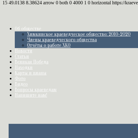
15
49.0138
8.38624
arrow
0
both
0
4000
1
0
horizontal
https://kraev
Об обществе
Химкинское краеведческое общество: 2010-2020
Члены краеведческого общества
Отчёты о работе ХКО
Новости
Статьи
Великая Победа
Находки
Карты и планы
Фото
Видео
Вопросы краеведам
Напишите нам!