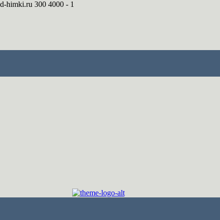
ed-himki.ru
300
4000
-
1