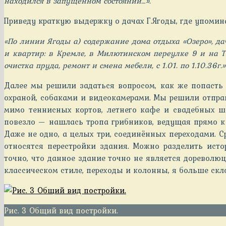
находился в запущенном состоянии…».
Приведу краткую выдержку о дачах Г.Ягоды, где упомин
«По линии Ягоды а) содержание дома отдыха «Озеро», да
и квартир: в Кремле, в Милютинском переулке 9 и на Тв
очистка пруда, ремонт и смена мебели, с 1.01. по 1.10.36г
Далее мы решили задаться вопросом, как же попасть 
охраной, собаками и видеокамерами. Мы решили отправ
мимо теннисных кортов, летнего кафе и свадебных ш
повезло — нашлась тропа грибников, ведущая прямо к 
Даже не одно, а целых три, соединённых переходами. С
относятся перестройки здания. Можно разделить ист
точно, что данное здание точно не является дореволю
классическом стиле, переходы и колонны, я больше скл
Рис. 3 Общий вид постройки.