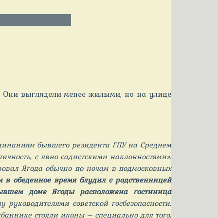
. Они выглядели менее жилыми, но на улице
поминаниям бывшего резидента ГПУ на Среднем
личность, с явно садистскими наклонностями».
вовал Ягода обычно по ночам в подмосковных
м в обеденное время блудил с родственницей
ывшем доме Ягоды расположена гостиница
 руководителями советской госбезопасности.
дбаннике стояли иконы – специально для того,