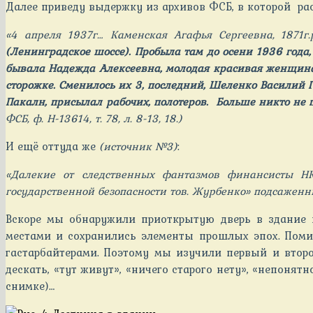
Далее приведу выдержку из архивов ФСБ, в которой ра
«4 апреля 1937г… Каменская Агафья Сергеевна, 1871
(Ленинградское шоссе). Пробыла там до осени 1936 года,
бывала Надежда Алексеевна, молодая красивая женщина.
сторожке. Сменилось их 3, последний, Шеленко Василий 
Пакалн, присылал рабочих, полотеров. Больше никто не 
ФСБ, ф. Н-13614, т. 78, л. 8-13, 18.)
И ещё оттуда же
(источник №3)
:
«Далекие от следственных фантазмов финансисты Н
государственной безопасности тов. Журбенко» подсаженн
Вскоре мы обнаружили приоткрытую дверь в здание и
местами и сохранились элементы прошлых эпох. Поми
гастарбайтерами. Поэтому мы изучили первый и второ
дескать, «тут живут», «ничего старого нету», «непонят
снимке)…