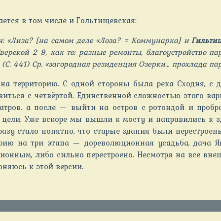
ается в том числе и Гольтищевская:
ч: «Лиза? [на самом деле «Лоза? = Коммунарка] и
Гильтищ
ерской 2 9, как то: разные ремонты, благоустройство пар
.» (С. 441) Ср. «загородная резиденция Озерки… прохлада пар
на территорию. С одной стороны была река Сходня, с д
иться с четвёртой. Единственной сложностью этого вар
атров, а после — выйти на остров с ротондой и пробр
цели. Уже вскоре мы вышли к мосту и направились к зд
разу стало понятно, что старые здания были перестроен
орию на три этапа — дореволюционная усадьба, дача Я
ционным, либо сильно перестроено. Несмотря на все вн
оняюсь к этой версии.