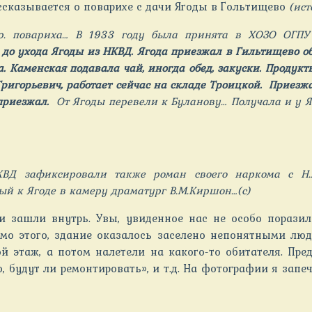
ссказывается о поварихе с дачи Ягоды в Гольтищево
(ис
г.р. повариха… В 1933 году была принята в ХОЗО ОГПУ
 до ухода Ягоды из НКВД. Ягода приезжал в Гильтищево об
 Каменская подавала чай, иногда обед, закуски. Продук
Григорьевич, работает сейчас на складе Троицкой. Приезж
приезжал.
От Ягоды перевели к Буланову… Получала и у 
КВД зафиксировали также роман своего наркома с Н.
ый к Ягоде в камеру драматург В.М.Киршон…(с)
 зашли внутрь. Увы, увиденное нас не особо поразил
мо этого, здание оказалось заселено непонятными люд
й этаж, а потом налетели на какого-то обитателя. Пр
но, будут ли ремонтировать», и т.д. На фотографии я зап