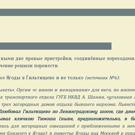
ными две правые пристройки, соединённые переходами
чение решили перенести.
хе Ягоды в Гильтищево и не только
(источник №4)
:
тдыхать». Оргии «с вином и женщинами» для него, по вос
ик транспортного отдела ГУГБ НКВД А. Шанин, «уголовная 
 трех загородных домов отдыха бывшего наркома. Пьянст
блюбовал Гильтищево по Ленинградскому шоссе, где дне
ывал кличкою Тимоша (ныне, предположительно, в б
лась для загородных совещаний с приближенными к нему
мя близкого к Ягоде): в поместье Ягоды под Москвой в пре