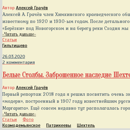
Автор
Алексей Грачёв
Алексей А. Грачёв член Химкинского краеведческого общ
известному по 1920 и 1930-ым годам. После детального
«Берёзки» под Новогорском и на берегу реки Сходня мы 
-
Читать дальше
-
Статьи
Гильтищево
26.03.2020
2 комментария
Белые Столбы. Заброшенное наследие Шехт
Автор
Алексей Грачёв
Первый репортаж 2018 года я решил посвятить очень зн
«модерн», построенный в 1907 году известнейшим русс
Маргарита». Ещё совсем недавно тут располагалась горо
-
Читать дальше
-
Статьи
Фото
Козмодемьянское
Патрикеевы
Шехтель