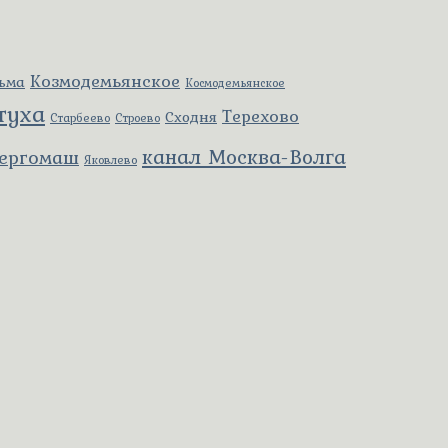
Козмодемьянское
ьма
Космодемьянское
туха
Терехово
Сходня
Старбеево
Строево
канал Москва-Волга
ергомаш
Яковлево