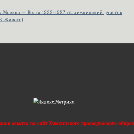
 Москва — Волга 1933-1937 гг.: химкинский участок
В. Живаго)
алов ссылка на сайт Химкинского краеведческого общест