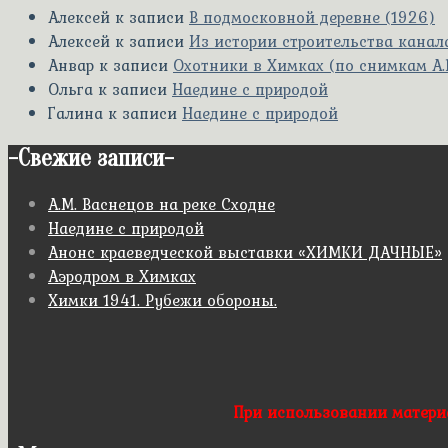
Алексей
к записи
В подмосковной деревне (1926)
Алексей
к записи
Из истории строительства канала
Анвар
к записи
Охотники в Химках (по снимкам А.
Ольга
к записи
Наедине с природой
Галина
к записи
Наедине с природой
-
Свежие записи
-
А.М. Васнецов на реке Сходне
Наедине с природой
Анонс краеведческой выставки «ХИМКИ ДАЧНЫЕ»
Аэродром в Химках
Химки 1941. Рубежи обороны.
При использовании матери