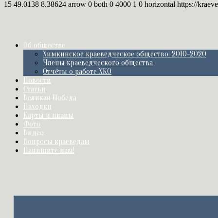
15
49.0138
8.38624
arrow
0
both
0
4000
1
0
horizontal
https://kraev
Об обществе
Химкинское краеведческое общество: 2010-2020
Члены краеведческого общества
Отчёты о работе ХКО
Новости
Статьи
Великая Победа
Находки
Карты и планы
Фото
Видео
Вопросы краеведам
Напишите нам!