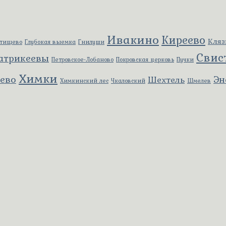
Ивакино
Киреево
Кляз
ьтищево
Глубокая выемка
Гнилуши
Свис
атрикеевы
Петровское-Лобаново
Покровская церковь
Пучки
Химки
еево
Эн
Шехтель
Химкинский лес
Чкаловский
Шмелев