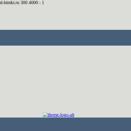
ed-himki.ru
300
4000
-
1