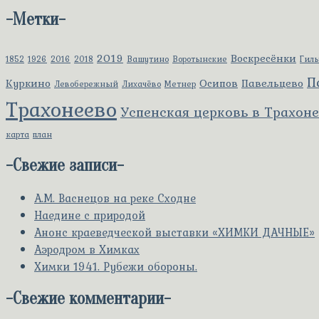
-
Метки
-
2019
Воскресёнки
1852
1926
2016
2018
Вашутино
Воротынские
Гил
П
Куркино
Осипов
Павельцево
Левобережный
Лихачёво
Метнер
Трахонеево
Успенская церковь в Трахон
карта
план
-
Свежие записи
-
А.М. Васнецов на реке Сходне
Наедине с природой
Анонс краеведческой выставки «ХИМКИ ДАЧНЫЕ»
Аэродром в Химках
Химки 1941. Рубежи обороны.
-
Свежие комментарии
-