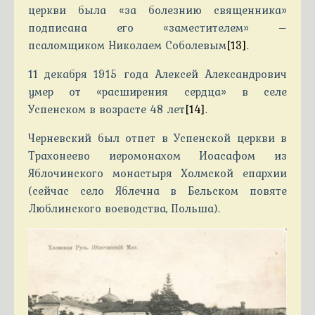
церкви была «за болезнию священника»
подписана его «заместителем» –
псаломщиком Николаем Соболевым
[13]
.
11 декабря 1915 года Алексей Александрович
умер от «расширения сердца» в селе
Успенском в возрасте 48 лет
[14]
.
Черневский был отпет в Успенской церкви в
Трахонеево иеромонахом Иоасафом из
Яблочинского монастыря Холмской епархии
(сейчас село Яблечна в Бельском повяте
Люблинского воеводства, Польша).