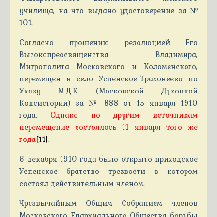
училища, на что выдано удостоверение за №
101.
Согласно прошению резолюцией Его
Высокопреосвященства Владимира,
Митрополита Московского и Коломенского,
перемещен в село Успенское-Трахонеево по
Указу М.Д.К. (Московской Духовной
Консистории) за № 888 от 15 января 1910
года.
Однако по другим источникам
перемещение состоялось 11 января того же
года
[11]
.
6 декабря 1910 года было открыто приходское
Успенское братство трезвости в котором
состоял действительным членом.
Чрезвычайным Общим Собранием членов
Московского Епархиального Общества борьбы