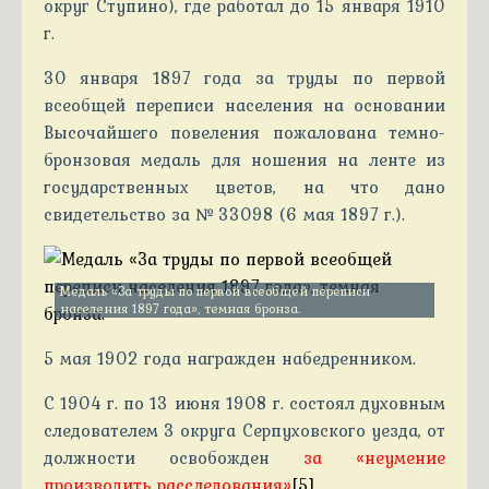
округ Ступино), где работал до 15 января 1910
г.
30 января 1897 года за труды по первой
всеобщей переписи населения на основании
Высочайшего повеления пожалована темно-
бронзовая медаль для ношения на ленте из
государственных цветов, на что дано
свидетельство за № 33098 (6 мая 1897 г.).
Медаль «За труды по первой всеобщей переписи
населения 1897 года», темная бронза.
5 мая 1902 года награжден набедренником.
С 1904 г. по 13 июня 1908 г. состоял духовным
следователем 3 округа Серпуховского уезда, от
должности освобожден
за «неумение
производить расследования»
[5]
.