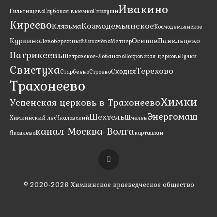
Ивакино
Гильтищево
Глубокая выемка
Гнилуши
Киреево
Козмодемьянское
Клязьма
Космодемьянское
Куркино
Осипов
Павельцево
Левобережный
Лихачёво
Метнер
Патрикеевы
Петровское-Лобаново
Покровская церковь
Пучки
Свистуха
Терехово
Сходня
Старбеево
Строево
Трахонеево
Химки
Успенская церковь в Трахонеево
Энергомаш
Шехтель
Химкинский лес
Чкаловский
Шмелев
канал Москва-Волга
Яковлево
карта
план
© 2020-2026 Химкинское краеведческое общество