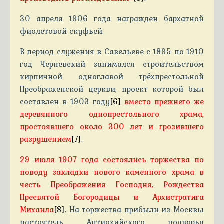
30 апреля 1906 года награжден бархатной
фиолетовой скуфьей.
В период служения в Савельеве с 1895 по 1910
год Черневский занимался строительством
кирпичной одноглавой трёхпрестольной
Преображенской церкви, проект которой был
составлен в 1903 году
[6]
вместо прежнего же
деревянного однопрестольного храма,
простоявшего около 300 лет и грозившего
разрушением
[7]
.
29 июля 1907 года состоялись торжества по
поводу закладки нового каменного храма в
честь Преображения Господня, Рождества
Пресвятой Богородицы и Архистратига
Михаила
[8]
. На торжества прибыли из Москвы
настоятель Антиохийского подворья