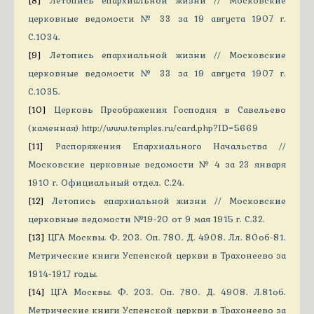
церковные ведомости № 33 за 19 августа 1907 г.
С.1034.
[9]
Летопись епархиальной жизни // Московские
церковные ведомости № 33 за 19 августа 1907 г.
С.1035.
[10]
Церковь Преображения Господня в Савельево
(каменная) http://www.temples.ru/card.php?ID=5669
[11]
Распоряжения Епархиального Начальства //
Московские церковные ведомости № 4 за 23 января
1910 г. Официальный отдел. С.24.
[12]
Летопись епархиальной жизни // Московские
церковные ведомости №19-20 от 9 мая 1915 г. С.32.
[13]
ЦГА Москвы. Ф. 203. Оп. 780. Д. 4908. Лл. 80об-81.
Метрические книги Успенской церкви в Трахонеево за
1914-1917 годы.
[14]
ЦГА Москвы. Ф. 203. Оп. 780. Д. 4908. Л.81об.
Метрические книги Успенской церкви в Трахонеево за