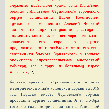
служения настоятеля храма села Игнатьева
(сейчас д.Игнатьево Ступинского городского
округа) священника Павла Иоанновича
Гумилевского священник Алексий Невский
заявил, что «присутствующие, участвуя в
знаменательном для юбиляра событии,
разделяют его горе по случаю
продолжительной и тяжёлой болезни его зятя,
священника Алексея Черневского» и трапеза
окончилась «провозглашением многолетий
юбиляру, его супруге и болящему иерею
Алексею»
[12]
.
Болезнь Черневского отразилась и на записях
в метрической книге Успенской церкви за 1915
год. Нередко вместо Черневского обряды
проводили другие священники. А за ноябрь
того же года метрическая книга Успенской