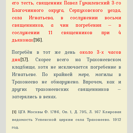
его тесть, священник Павел Гумилевский 3-го
Благочинного округа, Серпуховского уезда,
села Игнатьева, в сослужении
восьми
священников, а чин погребения – в
сослужении 11 священников при 4
дьяконах
[16]
.
Погребён в тот же день
около 3-х часов
дня
[17]
. Скорее всего на Трахонеевском
кладбище, хотя не исключается погребение в
Игнатьеве. По крайней мере, могилы в
Трахонеево не обнаружено. Впрочем, как и
других трахонеевских священников –
затерялись в веках.
[1]
ЦГА Москвы Ф. 1786, Оп. 1, Д. 795, Л. 167 Клировая
ведомость Успенской церкви села Трахонеево. 1912
год.