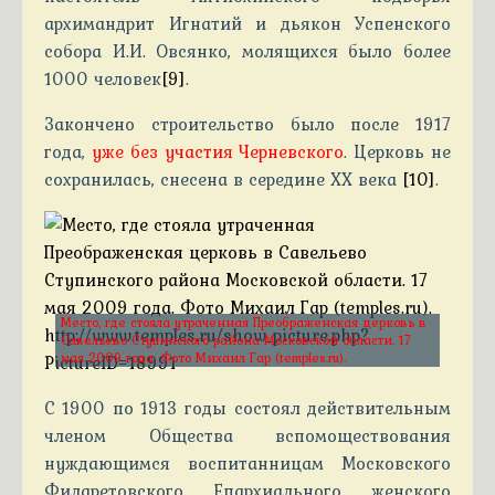
архимандрит Игнатий и дьякон Успенского
собора И.И. Овсянко, молящихся было более
1000 человек
[9]
.
Закончено строительство было после 1917
года,
уже без участия Черневского
. Церковь не
сохранилась, снесена в середине XX века
[10]
.
Место, где стояла утраченная Преображенская церковь в
Савельево Ступинского района Московской области. 17
мая 2009 года. Фото Михаил Гар (
temples.ru
).
С 1900 по 1913 годы состоял действительным
членом Общества вспомоществования
нуждающимся воспитанницам Московского
Филаретовского Епархиального женского