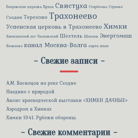
Свистуха
Покровская церковь
Пучки
Старбеево
Строево
Трахонеево
Терехово
Сходня
Химки
Успенская церковь в Трахонеево
Энергомаш
Шехтель
Химкинский лес
Чкаловский
Шмелев
канал Москва-Волга
Яковлево
карта
план
-
Свежие записи
-
А.М. Васнецов на реке Сходне
Наедине с природой
Анонс краеведческой выставки «ХИМКИ ДАЧНЫЕ»
Аэродром в Химках
Химки 1941. Рубежи обороны.
-
Свежие комментарии
-