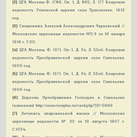
[2]
ЦГА Москвы Ф. 1786, Оп. 1, Д. 865, Л. 177 Клировая
ведомость Успенской церкви села Трахонеево. 1913
год.
[3]
Священник Алексий Александрович Черневский //
Московские церковные ведомости №2-3 за 16 января
1916 г. С.30.
[4]
ЦГА Москвы. Ф. 1371. Оп. 1. Д. 34. Л. 52об. Клировая
ведомость Преображенской церкви села Савельева.
1909 год.
[5]
ЦГА Москвы. Ф. 1371. Оп. 1. Д. 34. Л. 53об. Клировая
ведомость Преображенской церкви села Савельева.
1909 год.
[6]
Церковь Преображения Господня в Савельево
(каменная) http://www.temples.ru/card.php?ID=5669
[7]
Летопись епархиальной жизни // Московские
церковные ведомости № 33 за 19 августа 1907 г.
С.1034.
[8]
Летопись епархиальной жизни // Московские